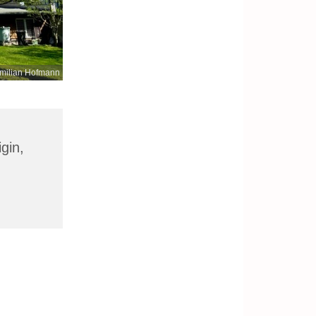
milian Hofmann
gin,