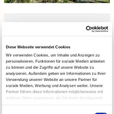
© Maximilian Hofmann
Freitag, 19. November 2027, 09:00
Uhr
Diese Webseite verwendet Cookies
Maria Rosenkranzkönigin, Reiferstraße
Wir verwenden Cookies, um Inhalte und Anzeigen zu
2, 17109 Demmin
personalisieren, Funktionen für soziale Medien anbieten
zu können und die Zugriffe auf unsere Website zu
analysieren. Außerdem geben wir Informationen zu Ihrer
Verwendung unserer Website an unsere Partner für
soziale Medien, Werbung und Analysen weiter. Unsere
Partner führen diese Informationen möglicherweise mit
weiteren Daten zusammen, die Sie ihnen bereitgestellt
haben oder die sie im Rahmen Ihrer Nutzung der Dienste
gesammelt haben.
Einwilligungsauswahl