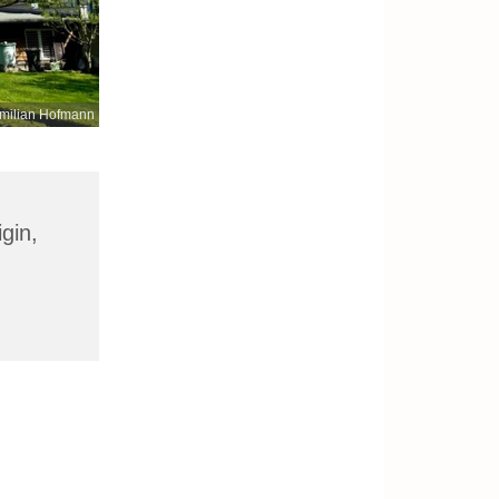
milian Hofmann
gin,