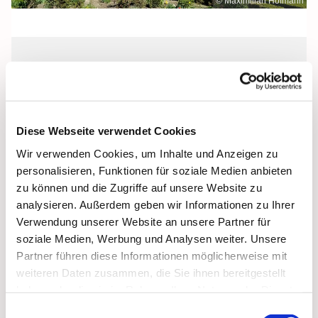
© Maximilian Hofmann
Sonntag, 12. Dezember 2027, 10:30
Uhr
Diese Webseite verwendet Cookies
Maria Rosenkranzkönigin, Reiferstraße
Wir verwenden Cookies, um Inhalte und Anzeigen zu
2A, 17109 Demmin
personalisieren, Funktionen für soziale Medien anbieten
zu können und die Zugriffe auf unsere Website zu
analysieren. Außerdem geben wir Informationen zu Ihrer
Verwendung unserer Website an unsere Partner für
soziale Medien, Werbung und Analysen weiter. Unsere
Partner führen diese Informationen möglicherweise mit
weiteren Daten zusammen, die Sie ihnen bereitgestellt
haben oder die sie im Rahmen Ihrer Nutzung der Dienste
gesammelt haben.
Einwilligungsauswahl