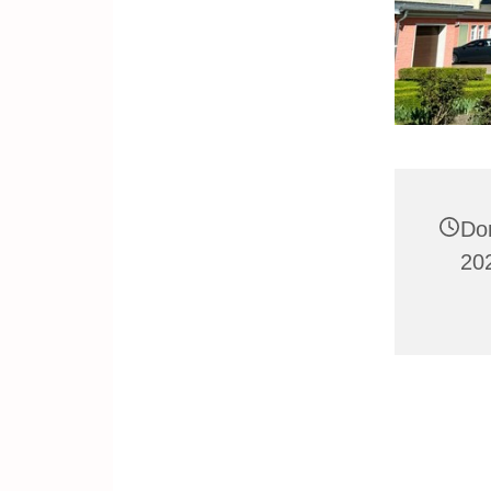
Do
202