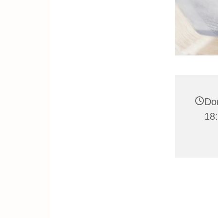
Do
18: