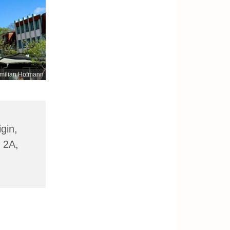
milian Hofmann
gin,
 2A,