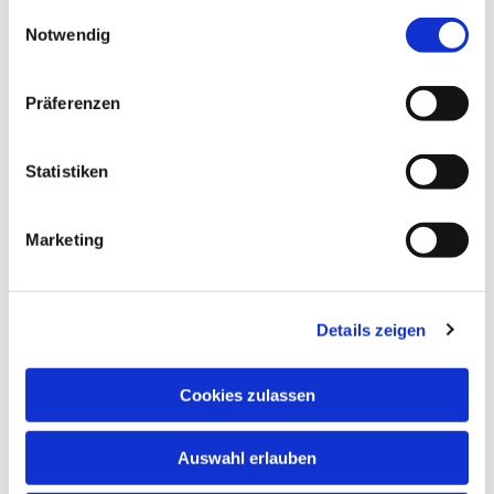
gesammelt haben.
Einwilligungsauswahl
Notwendig
Präferenzen
Statistiken
Marketing
Details zeigen
Dies könnte Sie auch
interessieren
Cookies zulassen
Auswahl erlauben