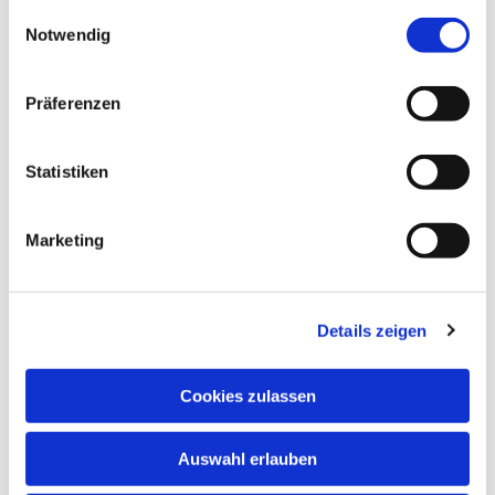
gesammelt haben.
Einwilligungsauswahl
Notwendig
Präferenzen
Statistiken
Marketing
Details zeigen
Dies könnte Sie auch
interessieren
Cookies zulassen
Auswahl erlauben