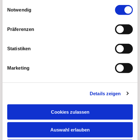
gesammelt haben.
Einwilligungsauswahl
Notwendig
Präferenzen
Statistiken
Marketing
Details zeigen
Dies könnte Sie auch
interessieren
Cookies zulassen
Auswahl erlauben