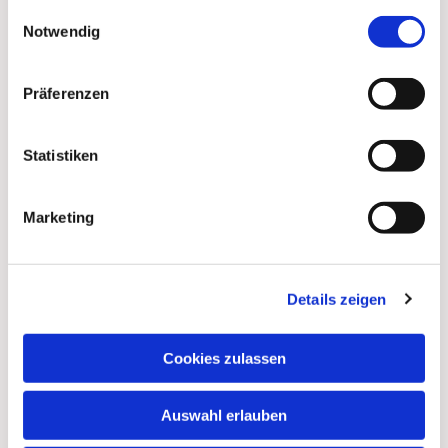
gesammelt haben.
Einwilligungsauswahl
Notwendig
Präferenzen
Statistiken
Marketing
Details zeigen
Dies könnte Sie auch
interessieren
Cookies zulassen
Auswahl erlauben