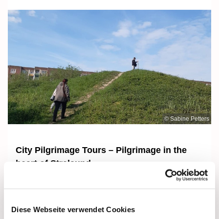
© Sabine Petters
City Pilgrimage Tours – Pilgrimage in the
heart of Stralsund
The Ökumenische Pilgerinitiative e.V. (ÖPI) has been
offering pilgrimage tours in and around Stralsund for
around five years. The aim is to bring people closer to
Diese Webseite verwendet Cookies
churches, history and faith in a lively way. The starting