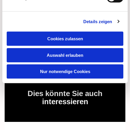
The programme is complemented by the ‘Little
Pilgrim’s Break’ as well as special projects such as
‘Discovering places of power in Grünhufe’, where
Details zeigen
residents show their neighbourhood from a personal
perspective.
Cookies zulassen
Translated with DeepL.com (free version)
Auswahl erlauben
Nur notwendige Cookies
Dies könnte Sie auch
interessieren