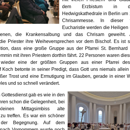
dem Erzbistum in d
Hedwigskathedrale in Berlin um 
Chrisammesse. In dieser fe
Eucharistie werden die Heiligen 
enen, die Krankensalbung und das Chrisam geweiht.
die Priester ihre Weiheversprechen vor dem Bischof. Es ist 
ition, dass eine große Gruppe aus der Pfarrei St. Bernhard 
min mit ihren Priestern dorthin fährt. 22 Personen waren dies
 wieder eine der größten Gruppen aus einer Pfarrei des
 Koch betonte in seiner Predigt, dass Gott uns niemals allein
roßer Trost und eine Ermutigung im Glauben, gerade in einer We
eles und so schnell verändert.
Gottesdienst gab es wie in den
hren schon die Gelegenheit, bei
leinen Mittagsimbiss alte
zu treffen. Es war ein schöner
der Begegnung. Auf dem
nach Vorpommern wurde noch