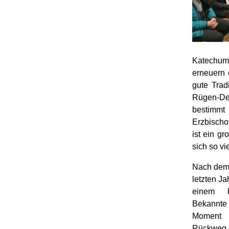
Katechum
erneuern 
gute Trad
Rügen-Dem
bestimmt
Erzbischof
ist ein g
sich so vi
Nach dem 
letzten Ja
einem k
Bekannte 
Moment 
Rückweg 