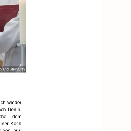
oland Steinfurth
ich wieder
ch Berlin.
che, dem
einer Koch
bigen aus