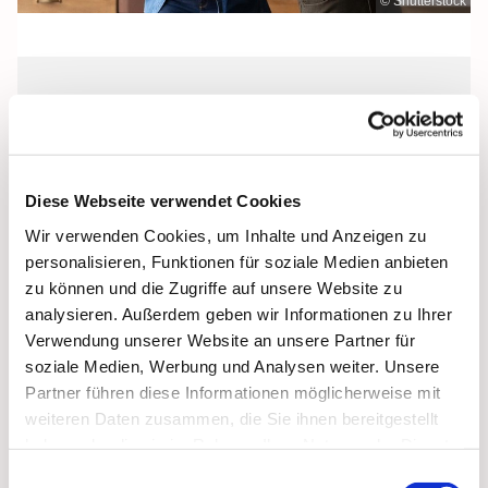
© Shutterstock
Mittwoch, 5. Mai 2027, 19:15 - 21:45
Uhr
Diese Webseite verwendet Cookies
St. Josef, Stralsund, Jungfernstieg 3A,
Wir verwenden Cookies, um Inhalte und Anzeigen zu
18437 Stralsund
personalisieren, Funktionen für soziale Medien anbieten
zu können und die Zugriffe auf unsere Website zu
analysieren. Außerdem geben wir Informationen zu Ihrer
Verwendung unserer Website an unsere Partner für
soziale Medien, Werbung und Analysen weiter. Unsere
Partner führen diese Informationen möglicherweise mit
weiteren Daten zusammen, die Sie ihnen bereitgestellt
haben oder die sie im Rahmen Ihrer Nutzung der Dienste
gesammelt haben.
Einwilligungsauswahl