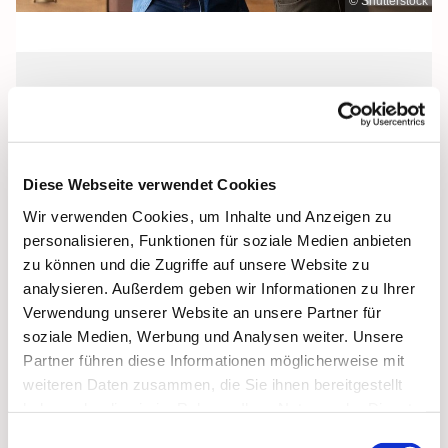
© Shutterstock
Mittwoch, 2. Dezember 2026, 19:15 -
21:45 Uhr
Diese Webseite verwendet Cookies
St. Josef, Stralsund, Jungfernstieg 3A,
Wir verwenden Cookies, um Inhalte und Anzeigen zu
18437 Stralsund
personalisieren, Funktionen für soziale Medien anbieten
zu können und die Zugriffe auf unsere Website zu
analysieren. Außerdem geben wir Informationen zu Ihrer
Verwendung unserer Website an unsere Partner für
soziale Medien, Werbung und Analysen weiter. Unsere
Partner führen diese Informationen möglicherweise mit
weiteren Daten zusammen, die Sie ihnen bereitgestellt
haben oder die sie im Rahmen Ihrer Nutzung der Dienste
gesammelt haben.
Einwilligungsauswahl