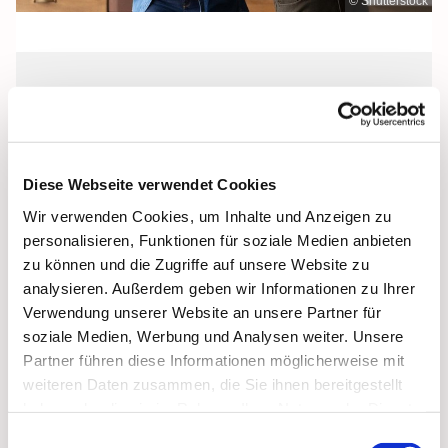
© Shutterstock
Mittwoch, 16. September 2026, 19:15 -
21:45 Uhr
Diese Webseite verwendet Cookies
St. Josef, Stralsund, Jungfernstieg 3A,
Wir verwenden Cookies, um Inhalte und Anzeigen zu
18437 Stralsund
personalisieren, Funktionen für soziale Medien anbieten
zu können und die Zugriffe auf unsere Website zu
analysieren. Außerdem geben wir Informationen zu Ihrer
Verwendung unserer Website an unsere Partner für
soziale Medien, Werbung und Analysen weiter. Unsere
Partner führen diese Informationen möglicherweise mit
weiteren Daten zusammen, die Sie ihnen bereitgestellt
haben oder die sie im Rahmen Ihrer Nutzung der Dienste
gesammelt haben.
Einwilligungsauswahl