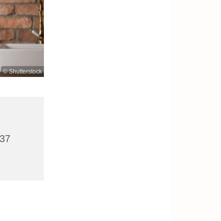
© Shutterstock
437