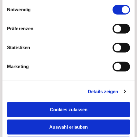
gesammelt haben.
Einwilligungsauswahl
Notwendig
Präferenzen
Statistiken
Marketing
Details zeigen
Dies könnte Sie auch
interessieren
Cookies zulassen
Auswahl erlauben