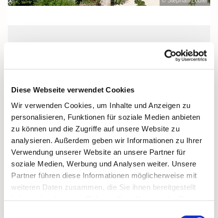
© Stephan Zobler
Sonntag, 12. Dezember 2027, 11:00
Uhr
Diese Webseite verwendet Cookies
Stella Maris Kirche, Binz, Klünderberg
Wir verwenden Cookies, um Inhalte und Anzeigen zu
2, 18609 Binz
personalisieren, Funktionen für soziale Medien anbieten
zu können und die Zugriffe auf unsere Website zu
analysieren. Außerdem geben wir Informationen zu Ihrer
Verwendung unserer Website an unsere Partner für
soziale Medien, Werbung und Analysen weiter. Unsere
Partner führen diese Informationen möglicherweise mit
weiteren Daten zusammen, die Sie ihnen bereitgestellt
haben oder die sie im Rahmen Ihrer Nutzung der Dienste
gesammelt haben.
Einwilligungsauswahl