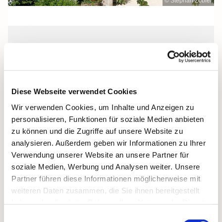
© Stephan Zobler
Sonntag, 28. November 2027, 11:00
Uhr
Diese Webseite verwendet Cookies
Stella Maris Kirche, Binz, Klünderberg
Wir verwenden Cookies, um Inhalte und Anzeigen zu
2, 18609 Binz
personalisieren, Funktionen für soziale Medien anbieten
zu können und die Zugriffe auf unsere Website zu
analysieren. Außerdem geben wir Informationen zu Ihrer
Verwendung unserer Website an unsere Partner für
soziale Medien, Werbung und Analysen weiter. Unsere
Partner führen diese Informationen möglicherweise mit
weiteren Daten zusammen, die Sie ihnen bereitgestellt
haben oder die sie im Rahmen Ihrer Nutzung der Dienste
gesammelt haben.
Einwilligungsauswahl