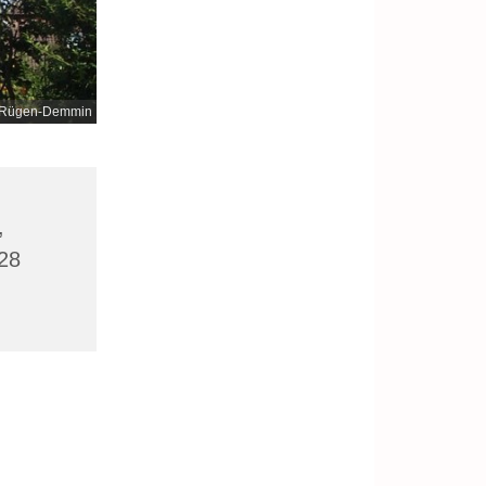
nd-Rügen-Demmin
,
28