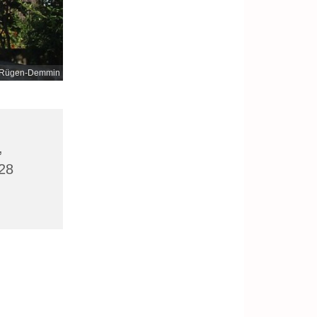
nd-Rügen-Demmin
,
28