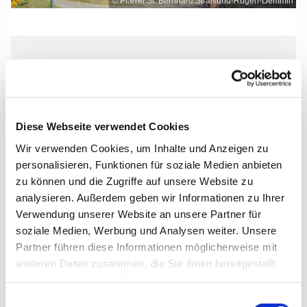
© Pfarrei St. Bernhard Stralsund-Rügen-Demmin
Mittwoch, 17. November 2027, 09:00
Uhr
Diese Webseite verwendet Cookies
St. Bonifatius, Bergen, Clementstraße
Wir verwenden Cookies, um Inhalte und Anzeigen zu
1, 18528 Bergen auf Rügen
personalisieren, Funktionen für soziale Medien anbieten
zu können und die Zugriffe auf unsere Website zu
analysieren. Außerdem geben wir Informationen zu Ihrer
Verwendung unserer Website an unsere Partner für
soziale Medien, Werbung und Analysen weiter. Unsere
Partner führen diese Informationen möglicherweise mit
weiteren Daten zusammen, die Sie ihnen bereitgestellt
haben oder die sie im Rahmen Ihrer Nutzung der Dienste
gesammelt haben.
Einwilligungsauswahl