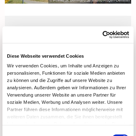
© Pfarrei St. Bernhard Stralsund-Rügen-Demmin
Mittwoch, 10. November 2027, 09:00
Uhr
Diese Webseite verwendet Cookies
St. Bonifatius, Bergen, Clementstraße
Wir verwenden Cookies, um Inhalte und Anzeigen zu
1, 18528 Bergen auf Rügen
personalisieren, Funktionen für soziale Medien anbieten
zu können und die Zugriffe auf unsere Website zu
analysieren. Außerdem geben wir Informationen zu Ihrer
Verwendung unserer Website an unsere Partner für
soziale Medien, Werbung und Analysen weiter. Unsere
Partner führen diese Informationen möglicherweise mit
weiteren Daten zusammen, die Sie ihnen bereitgestellt
haben oder die sie im Rahmen Ihrer Nutzung der Dienste
gesammelt haben.
Einwilligungsauswahl