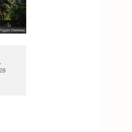
nd-Rügen-Demmin
,
28