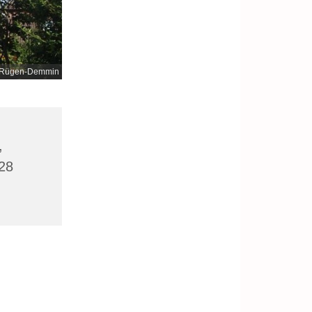
nd-Rügen-Demmin
,
28