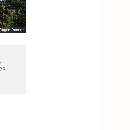
nd-Rügen-Demmin
,
28