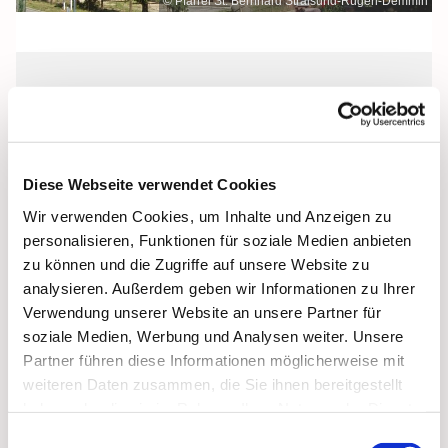
© Pfarrei St. Bernhard Stralsund-Rügen-Demmin
Sonntag, 26. Dezember 2027, 09:00
Uhr
Diese Webseite verwendet Cookies
St. Bonifatius, Bergen, Clementstraße
Wir verwenden Cookies, um Inhalte und Anzeigen zu
1, 18528 Bergen auf Rügen
personalisieren, Funktionen für soziale Medien anbieten
zu können und die Zugriffe auf unsere Website zu
analysieren. Außerdem geben wir Informationen zu Ihrer
Verwendung unserer Website an unsere Partner für
soziale Medien, Werbung und Analysen weiter. Unsere
Partner führen diese Informationen möglicherweise mit
weiteren Daten zusammen, die Sie ihnen bereitgestellt
haben oder die sie im Rahmen Ihrer Nutzung der Dienste
gesammelt haben.
Einwilligungsauswahl