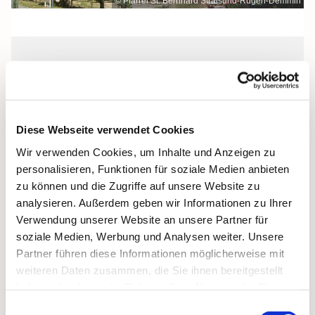
© Pfarrei St. Bernhard Stralsund-Rügen-Demmin
Sonntag, 5. Dezember 2027, 09:00
Uhr
Diese Webseite verwendet Cookies
St. Bonifatius, Bergen, Clementstraße
Wir verwenden Cookies, um Inhalte und Anzeigen zu
1, 18528 Bergen auf Rügen
personalisieren, Funktionen für soziale Medien anbieten
zu können und die Zugriffe auf unsere Website zu
analysieren. Außerdem geben wir Informationen zu Ihrer
Verwendung unserer Website an unsere Partner für
soziale Medien, Werbung und Analysen weiter. Unsere
Partner führen diese Informationen möglicherweise mit
weiteren Daten zusammen, die Sie ihnen bereitgestellt
haben oder die sie im Rahmen Ihrer Nutzung der Dienste
gesammelt haben.
Einwilligungsauswahl