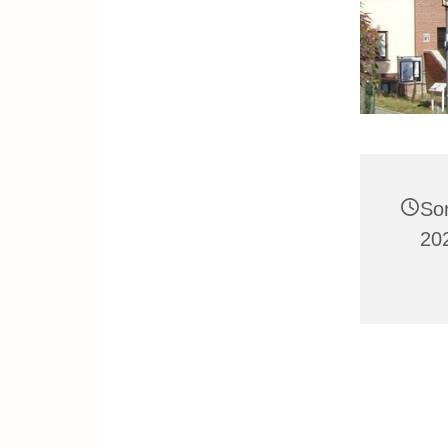
So
20