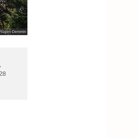
nd-Rügen-Demmin
,
28