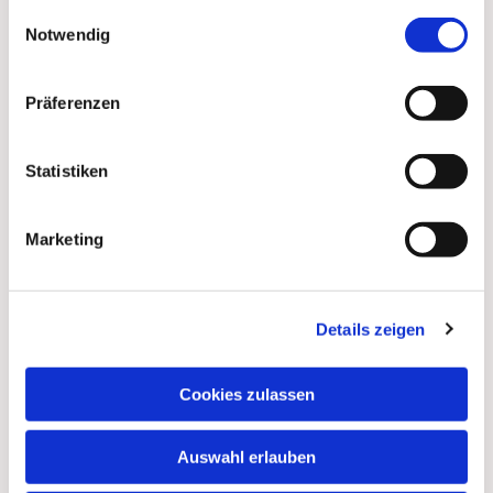
gesammelt haben.
Einwilligungsauswahl
Notwendig
Präferenzen
Statistiken
Marketing
Details zeigen
Dies könnte Sie auch
interessieren
Cookies zulassen
Auswahl erlauben