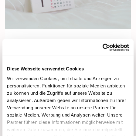
Donnerstag, 31. Dezember 2026,
16:00 Uhr
Diese Webseite verwendet Cookies
Wir verwenden Cookies, um Inhalte und Anzeigen zu
St. Maria, Barth, Schilfgraben 4, 18356
personalisieren, Funktionen für soziale Medien anbieten
Barth
zu können und die Zugriffe auf unsere Website zu
analysieren. Außerdem geben wir Informationen zu Ihrer
Verwendung unserer Website an unsere Partner für
soziale Medien, Werbung und Analysen weiter. Unsere
Partner führen diese Informationen möglicherweise mit
weiteren Daten zusammen, die Sie ihnen bereitgestellt