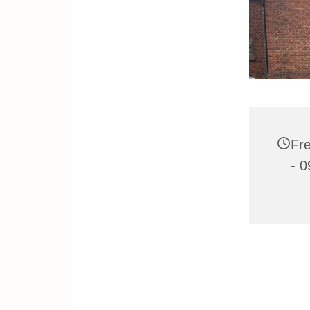
Fre
- 0