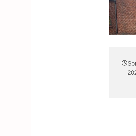
So
20