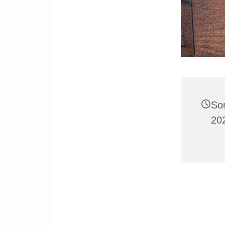
So
20