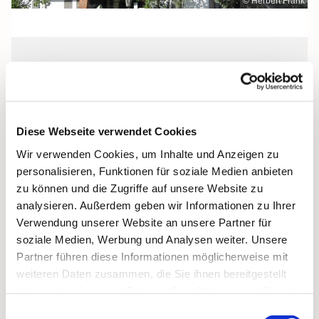
© Herbert Frank
Sonntag, 24. Oktober 2027, 08:30 Uhr
Heilig Kreuz, Altentreptow,
Diese Webseite verwendet Cookies
Klüschenberg, Katholischer Berg,
Wir verwenden Cookies, um Inhalte und Anzeigen zu
17087 Altentreptow
personalisieren, Funktionen für soziale Medien anbieten
zu können und die Zugriffe auf unsere Website zu
analysieren. Außerdem geben wir Informationen zu Ihrer
Verwendung unserer Website an unsere Partner für
soziale Medien, Werbung und Analysen weiter. Unsere
Partner führen diese Informationen möglicherweise mit
weiteren Daten zusammen, die Sie ihnen bereitgestellt
haben oder die sie im Rahmen Ihrer Nutzung der Dienste
gesammelt haben.
Einwilligungsauswahl