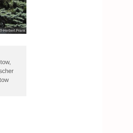
© Herbert Frank
ptow,
scher
ptow