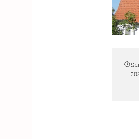
Sa
202