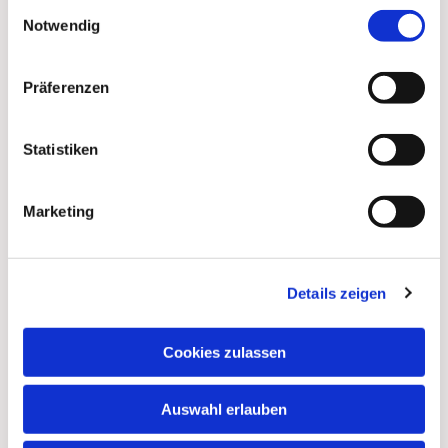
Einwilligungsauswahl
Notwendig
Präferenzen
Statistiken
Marketing
Details zeigen
Dies könnte Sie auch
interessieren
Cookies zulassen
Auswahl erlauben