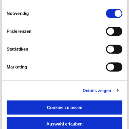
gesammelt haben.
Einwilligungsauswahl
Notwendig
Präferenzen
Statistiken
Marketing
Details zeigen
Dies könnte Sie auch
Cookies zulassen
interessieren
Auswahl erlauben