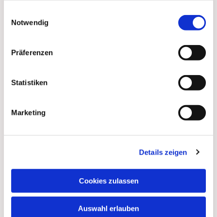
gesammelt haben.
Einwilligungsauswahl
Notwendig
Präferenzen
Statistiken
Marketing
Details zeigen
Dies könnte Sie auch
Cookies zulassen
interessieren
Auswahl erlauben