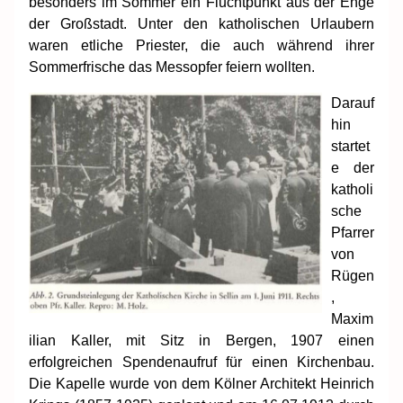
besonders im Sommer ein Fluchtpunkt aus der Enge
der Großstadt. Unter den katholischen Urlaubern
waren etliche Priester, die auch während ihrer
Sommerfrische das Messopfer feiern wollten.
Darauf
hin
startet
e der
katholi
sche
Pfarrer
von
Rügen
,
Maxim
ilian Kaller, mit Sitz in Bergen, 1907 einen
erfolgreichen Spendenaufruf für einen Kirchenbau.
Die Kapelle wurde von dem Kölner Architekt Heinrich