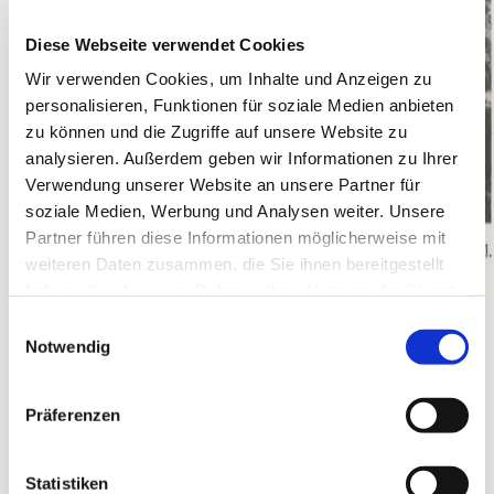
Diese Webseite verwendet Cookies
Wir verwenden Cookies, um Inhalte und Anzeigen zu
personalisieren, Funktionen für soziale Medien anbieten
zu können und die Zugriffe auf unsere Website zu
analysieren. Außerdem geben wir Informationen zu Ihrer
Verwendung unserer Website an unsere Partner für
soziale Medien, Werbung und Analysen weiter. Unsere
Partner führen diese Informationen möglicherweise mit
weiteren Daten zusammen, die Sie ihnen bereitgestellt
haben oder die sie im Rahmen Ihrer Nutzung der Dienste
gesammelt haben.
Einwilligungsauswahl
Die Teilnahme seines Nachfolgers Kard. Döpfner
Notwendig
wurde 1958 massiv durch die Staatsmacht der DDR
verhindert. In den folgenden Jahren erschwerte der
Staat durch weitere repressive Maßnahmen die
Präferenzen
Anreise und die Feier des Wallfahrtgottesdienstes. Es
begannen auch Störungen der regelmäßigen
Statistiken
Gottesdienste in der Kapelle, zunehmend nach dem