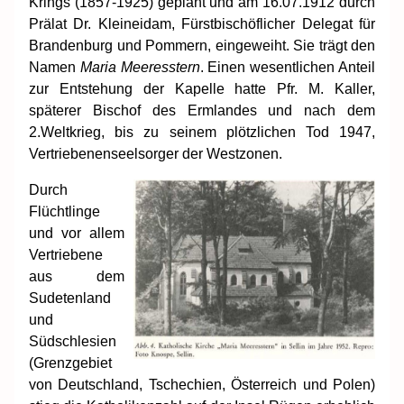
Krings (1857-1925) geplant und am 16.07.1912 durch
Prälat Dr. Kleineidam, Fürstbischöflicher Delegat für
Brandenburg und Pommern, eingeweiht. Sie trägt den
Namen
Maria Meeresstern
. Einen wesentlichen Anteil
zur Entstehung der Kapelle hatte Pfr. M. Kaller,
späterer Bischof des Ermlandes und nach dem
2.Weltkrieg, bis zu seinem plötzlichen Tod 1947,
Vertriebenenseelsorger der Westzonen.
Durch
Flüchtlinge
und vor allem
Vertriebene
aus dem
Sudetenland
und
Südschlesien
(Grenzgebiet
von Deutschland, Tschechien, Österreich und Polen)